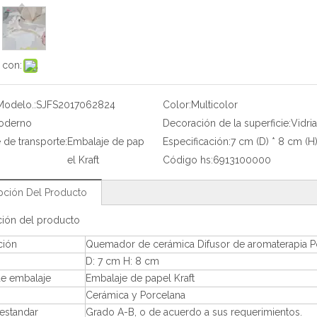
 con:
Modelo.:
SJFS2017062824
Color:
Multicolor
oderno
Decoración de la superficie:
Vidri
 de transporte:
Embalaje de pap
Especificación:
7 cm (D) * 8 cm (H
el Kraft
Código hs:
6913100000
pción Del Producto
ción del producto
ción
Quemador de cerámica Difusor de aromaterapia Por
D: 7 cm H: 8 cm
e embalaje
Embalaje de papel Kraft
Cerámica y Porcelana
estandar
Grado A-B, o de acuerdo a sus requerimientos.