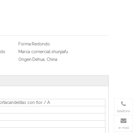
Forma:
Redondo
ado
Marca comercial:
shunjiafu
)
Origen:
Dehua, China
tacandelitas con flor / A
teléfono
e-mail