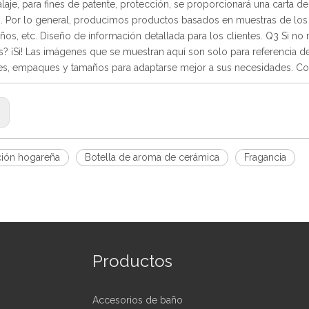
aje, para fines de patente, protección, se proporcionará una carta de 
. Por lo general, producimos productos basados ​​en muestras de los c
ños, etc. Diseño de información detallada para los clientes. Q3 Si no
? ¡Si! Las imágenes que se muestran aquí son solo para referencia de 
es, empaques y tamaños para adaptarse mejor a sus necesidades. Co
:
ión hogareña
Botella de aroma de cerámica
Fragancia
Productos
Accesorios de baño