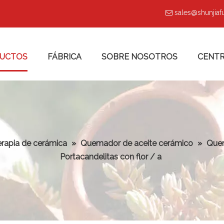
sales@shunjia

UCTOS
FÁBRICA
SOBRE NOSOTROS
CENTR
erapia de cerámica
»
Quemador de aceite cerámico
»
Quem
Portacandelitas con flor / a