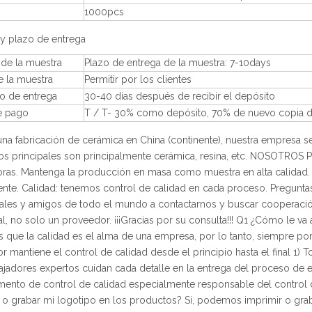
1000pcs
y plazo de entrega
de la muestra
Plazo de entrega de la muestra: 7-10days
e la muestra
Permitir por los clientes
po de entrega
30-40 días después de recibir el depósito
e pago
T / T- 30% como depósito, 70% de nuevo copia de 
a fabricación de cerámica en China (continente), nuestra empresa s
os principales son principalmente cerámica, resina, etc. NOSOTRO
oras. Mantenga la producción en masa como muestra en alta calidad.
nte. Calidad: tenemos control de calidad en cada proceso. Preguntas
ales y amigos de todo el mundo a contactarnos y buscar cooperació
al, no solo un proveedor. ¡¡¡Gracias por su consulta!!! Q1 ¿Cómo le va
que la calidad es el alma de una empresa, por lo tanto, siempre p
or mantiene el control de calidad desde el principio hasta el final 1) 
ajadores expertos cuidan cada detalle en la entrega del proceso de
ento de control de calidad especialmente responsable del control 
 o grabar mi logotipo en los productos? Sí, podemos imprimir o grab