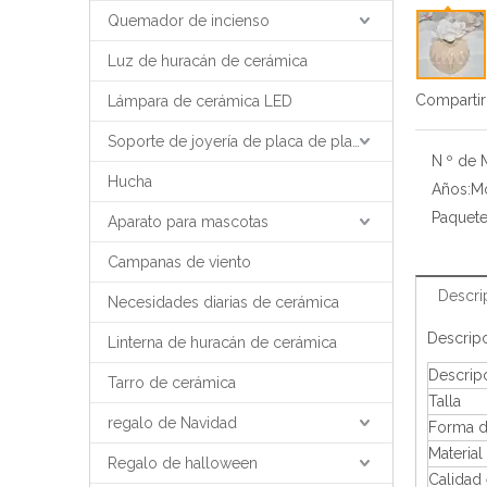
Quemador de incienso
Luz de huracán de cerámica
Compartir
Lámpara de cerámica LED
Soporte de joyería de placa de placa de bandeja de joyería
N º de 
Hucha
Años:
M
Paquete
Aparato para mascotas
Campanas de viento
Descri
Necesidades diarias de cerámica
Descrip
Linterna de huracán de cerámica
Descrip
Tarro de cerámica
Talla
regalo de Navidad
Forma d
Material
Regalo de halloween
Calidad 