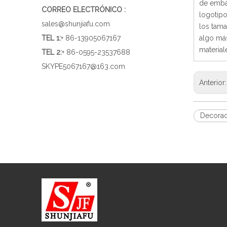
de embal
CORREO ELECTRÓNICO :
logotipo
sales@shunjiafu.com
los tama
TEL 1
:
+ 86-13905067167
algo más
material
TEL 2:
+ 86-0595-23537688
SKYPE
5067167@163.com
Anterior
Decorac