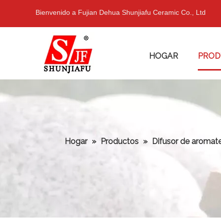
Bienvenido a Fujian Dehua Shunjiafu Ceramic Co., Ltd
HOGAR
PROD
Hogar
»
Productos
»
Difusor de aromat