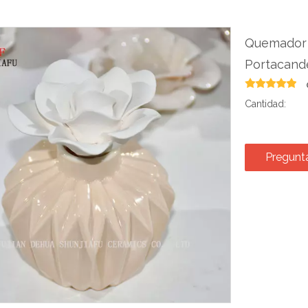
Quemador 
Portacande
Cantidad:
Pregunt