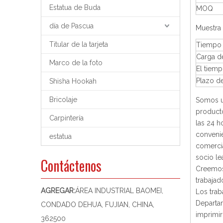
Estatua de Buda
MOQ
día de Pascua
Muestra 
Titular de la tarjeta
Tiempo 
Carga d
Marco de la foto
El tiem
Plazo d
Shisha Hookah
Bricolaje
Somos un
product
Carpintería
las 24 h
convenie
estatua
comerci
socio le
Contáctenos
Creemos 
trabajad
AGREGAR:
ÁREA INDUSTRIAL BAOMEI,
Los trab
Departam
CONDADO DEHUA, FUJIAN, CHINA,
imprimir
362500