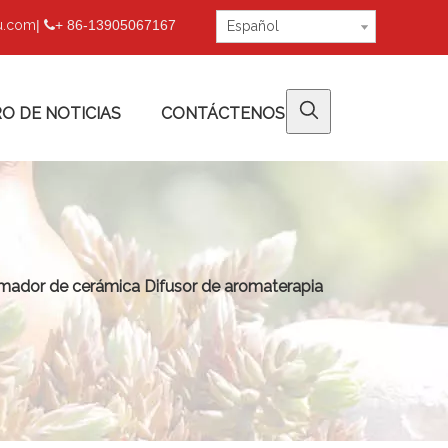
fu.com
|
+ 86-13905067167

Español
O DE NOTICIAS
CONTÁCTENOS
ador de cerámica Difusor de aromaterapia