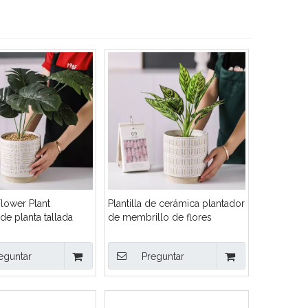
lower Plant
Plantilla de cerámica plantador
de planta tallada
de membrillo de flores
n de la mesa del
decoración de mesa tallada
oración del hogar
decoración para el hogar
eguntar
Preguntar
decoración