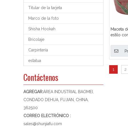
Titular de la tarjeta
Marco de la foto
Shisha Hookah
Maceta d
estilo co
Bricolaje
Carpintería
P
estatua
1
2
Contáctenos
AGREGAR:
ÁREA INDUSTRIAL BAOMEI,
CONDADO DEHUA, FUJIAN, CHINA,
362500
CORREO ELECTRÓNICO :
sales@shunjiafu.com