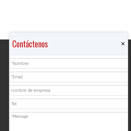
Contáctenos
×
Productos
Quemador de incienso
Joyero
Botella de pimienta
Marco de la foto
Hucha
Shisha Hookah