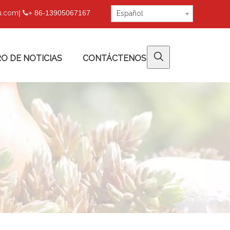
fu.com
|
+ 86-13905067167

Español
O DE NOTICIAS
CONTÁCTENOS