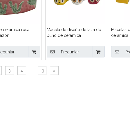
e cerámica rosa
Maceta de diseño de taza de
Macetas 
razón
búho de cerámica
cerámica r
blanca
reguntar
Preguntar
Pr
3
4
...
13
»