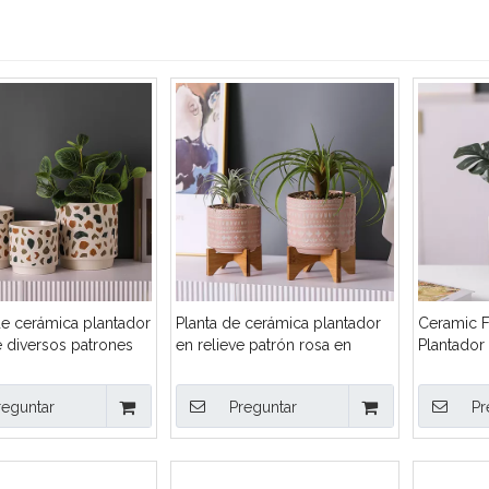
 de cerámica plantador
Planta de cerámica plantador
Ceramic F
e diversos patrones
en relieve patrón rosa en
Plantador 
randes de tamaño
relieve
Decoració
hogar Dec
reguntar
Preguntar
Pr