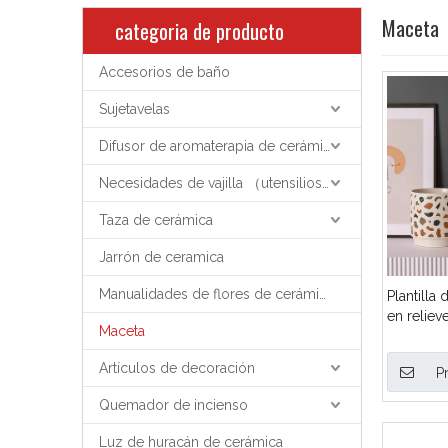
Maceta
categoria de producto
Accesorios de baño
Sujetavelas
Difusor de aromaterapia de cerámica
Necesidades de vajilla （utensilios de cocina）
Taza de cerámica
Jarrón de ceramica
Manualidades de flores de cerámica
Plantilla
en reliev
Maceta
medios g
pequeño
Artículos de decoración
P
Quemador de incienso
Luz de huracán de cerámica