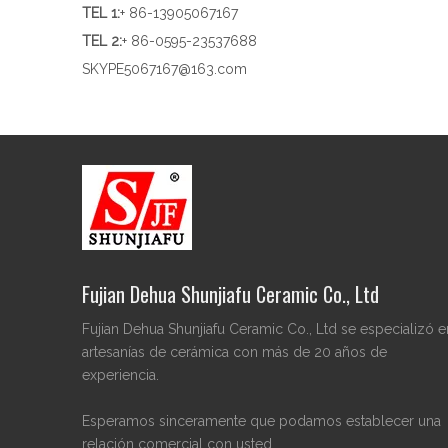
TEL 1
:
+ 86-13905067167
TEL 2:
+ 86-0595-23537688
SKYPE
5067167@163.com
Fujian Dehua Shunjiafu Ceramic Co., Ltd
Fujian Dehua Shunjiafu Ceramic Co., Ltd se especializó e
artesanías de cerámica con más de 20 años de
experiencia.
Esperamos sinceramente que podamos establecer una
relación comercial con usted.