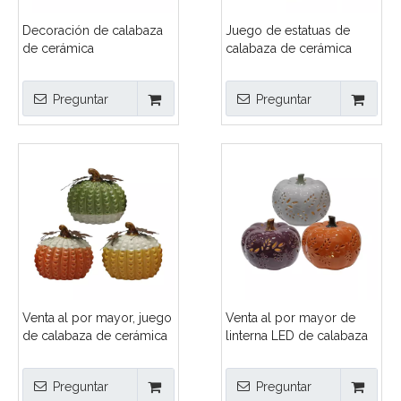
Decoración de calabaza
Juego de estatuas de
de cerámica
calabaza de cerámica
personalizada, conjunto
texturizada pintada a
de estatuillas de
mano, adorno navideño
Preguntar
Preguntar
porcelana con textura de
de porcelana de cosecha
diamante OEM ODM para
de otoño con detalles de
decoración del hogar de
metal, fabricante
Halloween y Acción de
Gracias
Venta al por mayor, juego
Venta al por mayor de
de calabaza de cerámica
linterna LED de calabaza
con hoja de Metal,
de cerámica, juego de 3
cosecha de otoño,
diseños de hojas huecas,
Preguntar
Preguntar
decoración de mesa de
cosecha de otoño,