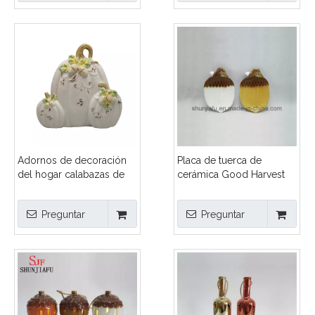
Acción de Gracias,
decoración del hogar de
estatuilla de porcelana
Halloween y Acción de
texturizada
Gracias
Adornos de decoración
Placa de tuerca de
del hogar calabazas de
cerámica Good Harvest
cerámica pintadas
artificialmente
Preguntar
Preguntar