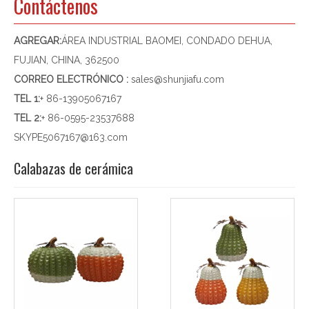
Contáctenos
AGREGAR:
ÁREA INDUSTRIAL BAOMEI, CONDADO DEHUA,
FUJIAN, CHINA, 362500
CORREO ELECTRÓNICO :
sales@shunjiafu.com
TEL 1
:
+ 86-13905067167
TEL 2:
+ 86-0595-23537688
SKYPE
5067167@163.com
Calabazas de cerámica