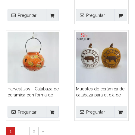
LED Calabaza de
Calabaza de cerámica
cerámica Linterna
Linterna ahuecada
Preguntar
Preguntar
ahuecada Decoraciones
Decoraciones de
de calabaza de cerámica
calabazas de cerámica
Harvest Joy - Calabaza de
Muebles de cerámica de
cerámica con forma de
calabaza para el día de
linterna - Calabaza de
agradecimiento
cerámica - lámpara
Preguntar
Preguntar
ahuecada
1
2
»