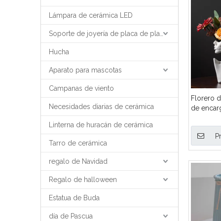
Lámpara de cerámica LED
Soporte de joyería de placa de placa de bandeja de joyería
Hucha
Aparato para mascotas
Campanas de viento
Florero 
Necesidades diarias de cerámica
de encarg
OEM, pla
Linterna de huracán de cerámica
moderno 
P
busto par
Tarro de cerámica
oficina d
regalo de Navidad
Regalo de halloween
Estatua de Buda
día de Pascua