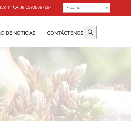
fu.com
|
+ 86-13905067167

Español
O DE NOTICIAS
CONTÁCTENOS