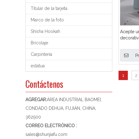
Titular de la tarjeta
Marco de la foto
Shisha Hookah
Acepte u
decorativ
Bricolaje
procesam
Carpintería
P
estatua
1
2
Contáctenos
AGREGAR:
ÁREA INDUSTRIAL BAOMEI,
CONDADO DEHUA, FUJIAN, CHINA,
362500
CORREO ELECTRÓNICO :
sales@shunjiafu.com