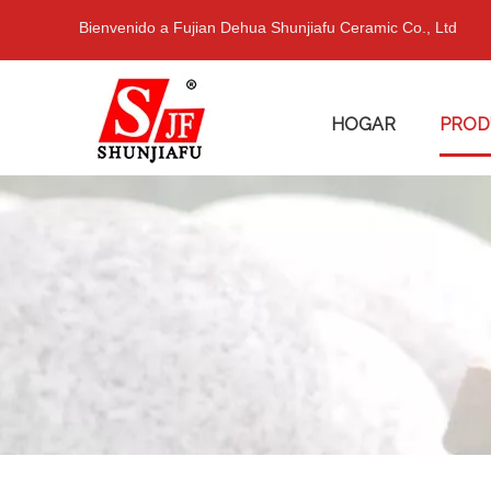
Bienvenido a Fujian Dehua Shunjiafu Ceramic Co., Ltd
HOGAR
PROD