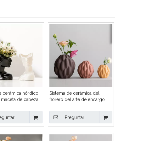
e cerámica nórdico
Sistema de cerámica del
 maceta de cabeza
florero del arte de encargo
stracta, florero
del OEM (S/M/L), maceta
de porcelana con
texturizada mate moderna del
eguntar
Preguntar
a decoración del
brote para el abastecimiento al
nta al por mayor
por mayor a granel