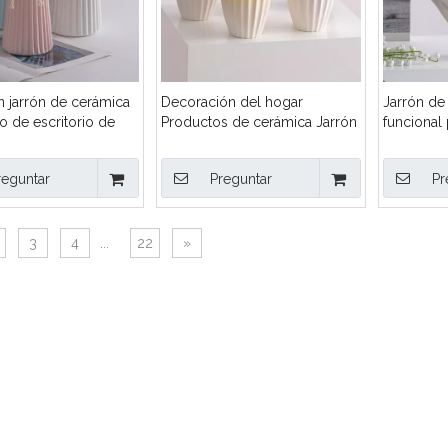
n jarrón de cerámica
Decoración del hogar
Jarrón de
o de escritorio de
Productos de cerámica Jarrón
funcional 
iento personalizado
moderno
reguntar
Preguntar
Pr
3
4
...
22
»