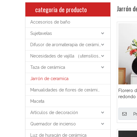
Jarrón d
categoria de producto
Accesorios de baño
Sujetavelas
Difusor de aromaterapia de cerámica
Necesidades de vajilla （utensilios de cocina）
Taza de cerámica
Jarrón de ceramica
Manualidades de flores de cerámica
Florero 
redondo
Maceta
estriada 
blanco, 
Artículos de decoración
P
para el h
mayor, f
Quemador de incienso
porcelana
Luz de huracán de cerámica