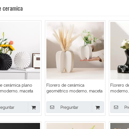
e ceramica
de cerámica plano
Florero de cerámica
Florero d
 moderno, maceta
geométrico moderno, maceta
moderno,
plisada, mate, negro,
abstracta con textura arenosa
humana ab
decoración nórdica
mate para decoración nórdica
creativo 
reguntar
Preguntar
Pr
ogar, venta al por
del hogar, artesanía artística de
busto par
lorero de mesa de
gres modernista al por mayor
hogar, ve
 acanalada creativa