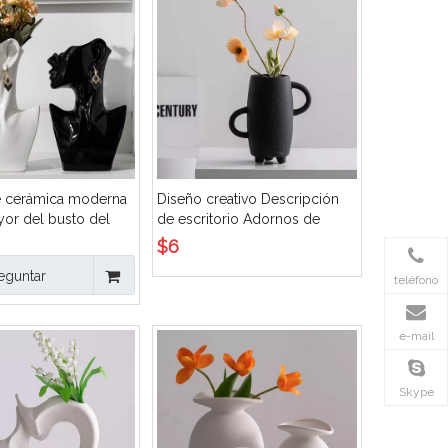
e cerámica moderna
Diseño creativo Descripción
yor del busto del
de escritorio Adornos de
 la cara para la
cerámica
$
6
n casera, soporte de
eguntar
 de la joyería de las
teléfono
de la cabeza humana
celana de encargo
e-mail
Skype