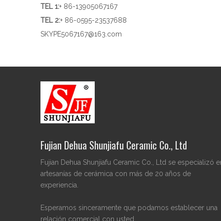
TEL 1
:
+ 86-13905067167
TEL 2:
+ 86-0595-23537688
SKYPE
5067167@163.com
Fujian Dehua Shunjiafu Ceramic Co., Ltd
Fujian Dehua Shunjiafu Ceramic Co., Ltd se especializó e
artesanías de cerámica con más de 20 años de
experiencia.
Esperamos sinceramente que podamos establecer una
relación comercial con usted.