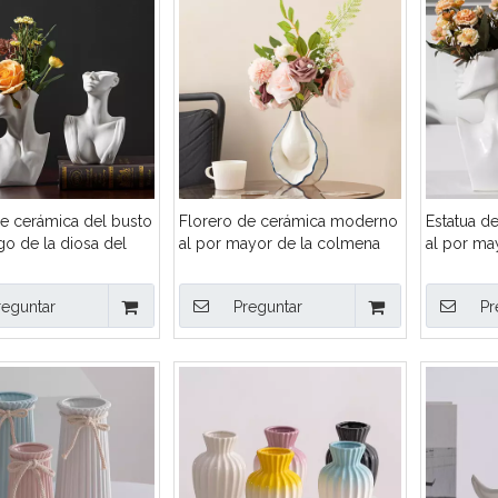
de cerámica del busto
Florero de cerámica moderno
Estatua d
o de la diosa del
al por mayor de la colmena
al por ma
ntador femenino
con el sistema de flores
florero de
de la escultura del
artificiales, pieza central
decoració
reguntar
Preguntar
Pr
a la decoración de la
adaptable del arreglo floral de
exhibición
el hotel
OEM/ODM para la decoración
macetas 
casera del hotel
de la por
del OEM