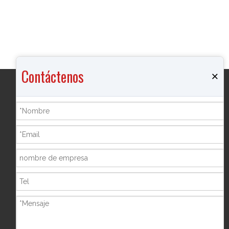
Contáctenos
×
Productos
Quemador de incienso
Joyero
Botella de pimienta
Marco de la foto
Hucha
Shisha Hookah