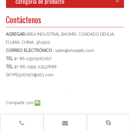
categoria de producto
Contáctenos
AGREGAR:
ÁREA INDUSTRIAL BAOMEI, CONDADO DEHUA,
FUJIAN, CHINA, 362500
CORREO ELECTRÓNICO :
sales@shunjiafu.com
TEL 1
:
+ 86-13905067167
TEL 2:
+ 86-0595-23537688
SKYPE
5067167@163.com