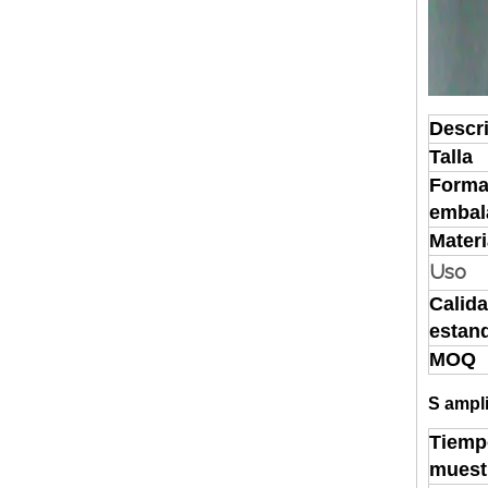
Descr
Talla
Forma
embal
Materi
Uso
Calid
estan
MOQ
S
ampli
Tiemp
muest