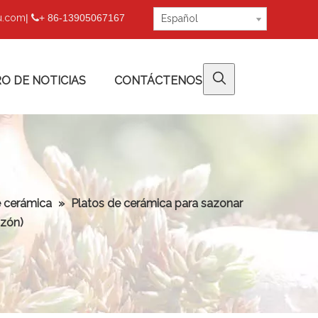
fu.com
|
+ 86-13905067167

Español
O DE NOTICIAS
CONTÁCTENOS
e cerámica
»
Platos de cerámica para sazonar
azón)