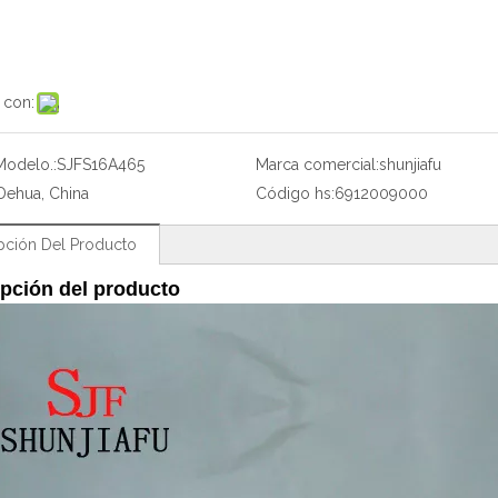
 con:
Modelo.:
SJFS16A465
Marca comercial:
shunjiafu
Dehua, China
Código hs:
6912009000
pción Del Producto
pción del producto