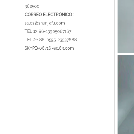
362500
CORREO ELECTRÓNICO :
sales@shunjiafu.com
TEL 1
:
+ 86-13905067167
TEL 2:
+ 86-0595-23537688
SKYPE
5067167@163.com