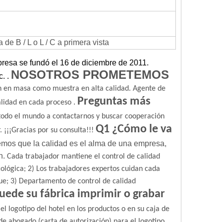
e B / L o L / C a primera vista
resa se fundó el 16 de diciembre de 2011.
NOSOTROS PROMETEMOS
c.
.
 en masa como muestra en alta calidad.
Agente de
Preguntas más
.
alidad en cada proceso
 todo el mundo a contactarnos y buscar cooperación
Q1 ¿Cómo le va
.
¡¡¡Gracias por su consulta!!!
mos que la calidad es el alma de una empresa,
n.
Cada trabajador mantiene el control de calidad
ológica;
2) Los trabajadores expertos cuidan cada
ue;
3) Departamento de control de calidad
uede su fábrica imprimir o grabar
l logotipo del hotel en los productos o en su caja de
de abogado (carta de autorización) para el logotipo.