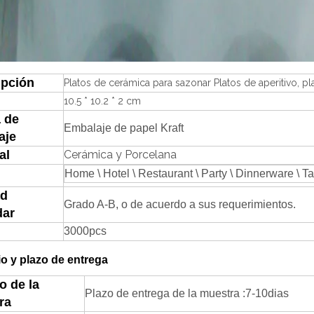
ipción
Platos de cerámica para sazonar Platos de aperitivo, pl
10.5 * 10.2 * 2 cm
 de
Embalaje de papel Kraft
aje
al
Cerámica y Porcelana
H
ome \ Hotel \ Restaurant \ Party \ Dinnerware \ T
ad
Grado A-B, o de acuerdo a sus requerimientos.
dar
3000pcs
o y plazo de entrega
o de la
Plazo de entrega de la muestra
:
7-
1
0
dias
ra