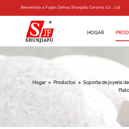
Bienvenido a Fujian Dehua Shunjiafu Ceramic Co., Ltd
HOGAR
PROD
Hogar
»
Productos
»
Soporte de joyería de
Plato