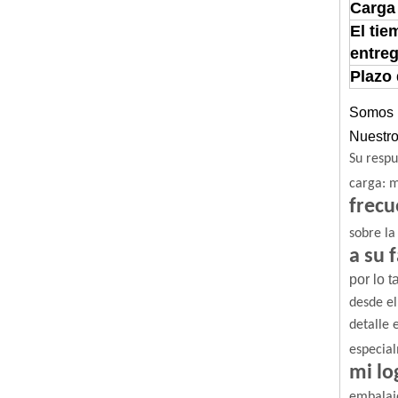
Carga
El tie
entre
Plazo
Somos u
Nuestro
Su respu
carga: m
frecu
sobre la
a su 
por lo 
desde el
detalle 
especial
mi lo
embalaj