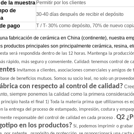
 de la muestra
Permitir por los clientes
mpo de
30-40 días después de recibir el depósito
ga
 de pago
T / T- 30% como depósito, 70% de nuevo copia d
na fabricación de cerámica en China (continente), nuestra emp
s productos principales son principalmente cerámica, resina, et
esta será respondida dentro de las 12 horas.
Mantenga la producción
ás rápido, más seguro y conveniente.
Calidad: tenemos control de c
entes
Invitamos a clientes, asociaciones comerciales y amigos de
 base de beneficios mutuos.
Somos su socio leal, no solo un proveedor
fábrica con respecto al control de calidad?
Cree
tanto, siempre ponemos la calidad como la primera
consideració
 principio hasta el final
1) Toda la materia prima que utilizamos es ec
en la entrega del proceso de estampado, impresión, costura y empaq
Q2 ¿P
.
mente responsable del control de calidad en cada proceso
gotipo en los productos?
Sí, podemos imprimir o grabar e
,
e, por patente
propósito de protección, se proporcionará una carta 