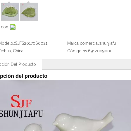
 con:
Modelo.:
SJFS2017060021
Marca comercial:
shunjiafu
Dehua, China
Código hs:
6912009000
pción Del Producto
pción del producto