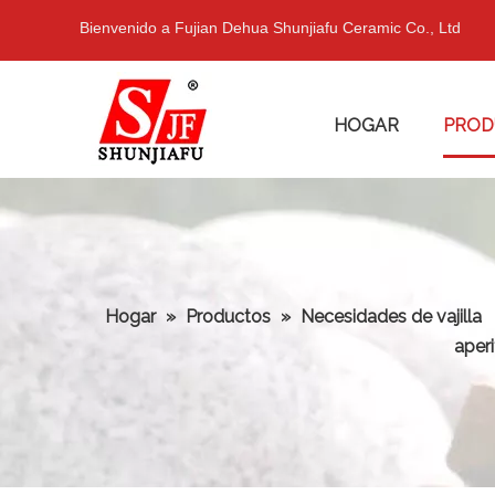
Bienvenido a Fujian Dehua Shunjiafu Ceramic Co., Ltd
HOGAR
PROD
Hogar
»
Productos
»
Necesidades de vajilla
aperi