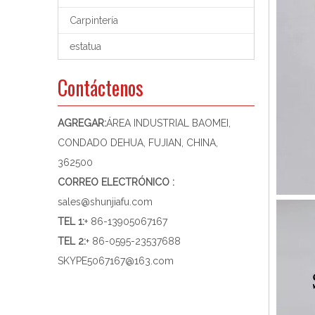
Carpintería
estatua
Contáctenos
AGREGAR:
ÁREA INDUSTRIAL BAOMEI,
CONDADO DEHUA, FUJIAN, CHINA,
362500
CORREO ELECTRÓNICO :
sales@shunjiafu.com
TEL 1
:
+ 86-13905067167
TEL 2:
+ 86-0595-23537688
SKYPE
5067167@163.com