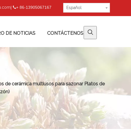
fu.com
|
+ 86-13905067167

Español
O DE NOTICIAS
CONTÁCTENOS
os de cerámica multiusos para sazonar Platos de
azón)