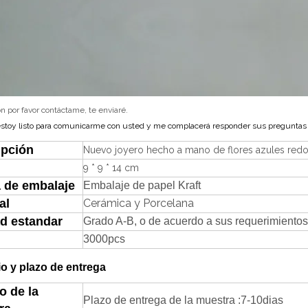
n por favor contáctame, te enviaré.
stoy listo para comunicarme con usted y me complacerá responder sus preguntas
ipción
Nuevo joyero hecho a mano de flores azules red
9 * 9 * 14 cm
 de embalaje
Embalaje de papel Kraft
al
Cerámica y Porcelana
ad estandar
Grado A-B, o de acuerdo a sus requerimientos
3000pcs
o y plazo de entrega
o de la
Plazo de entrega de la muestra
:
7-
1
0
dias