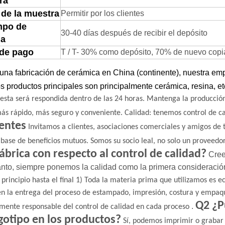
ra
 de la muestra
Permitir por los clientes
mpo de
30-40 días después de recibir el depósito
ga
 de pago
T / T- 30% como depósito, 70% de nuevo copia d
na fabricación de cerámica en China (continente), nuestra emp
s productos principales son principalmente cerámica, resina, et
esta será respondida dentro de las 24 horas.
Mantenga la producción
ás rápido, más seguro y conveniente.
Calidad: tenemos control de c
entes
Invitamos a clientes, asociaciones comerciales y amigos de
 base de beneficios mutuos.
Somos su socio leal, no solo un proveedor
fábrica con respecto al control de calidad?
Cree
tanto, siempre ponemos la calidad como la primera
consideració
 principio hasta el final
1) Toda la materia prima que utilizamos es ec
en la entrega del proceso de estampado, impresión, costura y empaq
Q2 ¿P
.
mente responsable del control de calidad en cada proceso
gotipo en los productos?
Sí, podemos imprimir o grabar e