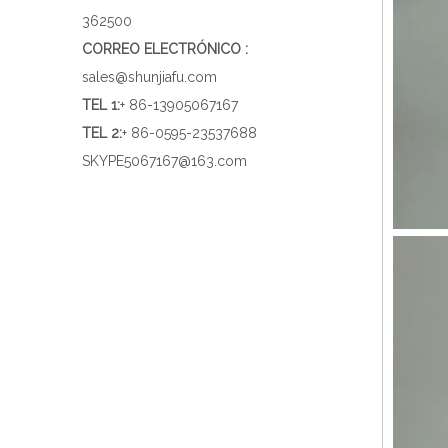
362500
CORREO ELECTRÓNICO :
sales@shunjiafu.com
TEL 1
:
+ 86-13905067167
TEL 2:
+ 86-0595-23537688
SKYPE
5067167@163.com