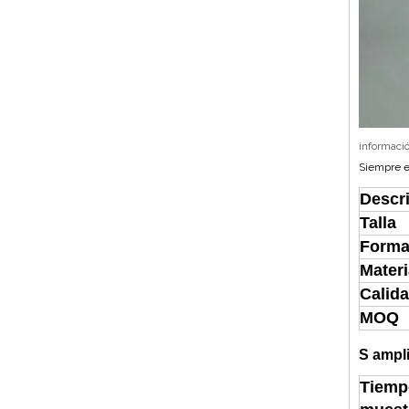
informació
Siempre e
Descr
Talla
Forma
Materi
Calid
MOQ
S
ampli
Tiemp