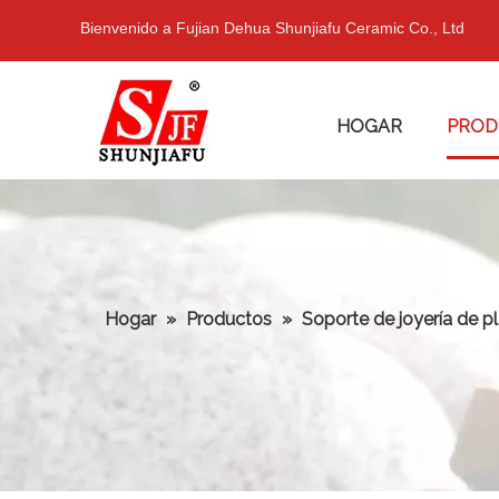
Bienvenido a Fujian Dehua Shunjiafu Ceramic Co., Ltd
HOGAR
PROD
Hogar
»
Productos
»
Soporte de joyería de p