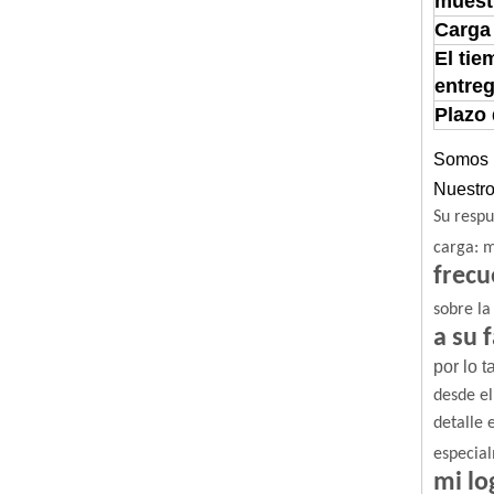
muest
Carga
El tie
entre
Plazo
Somos u
Nuestro
Su respu
carga: m
frecu
sobre la
a su 
por lo 
desde el
detalle 
especial
mi lo