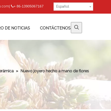
fu.com
|
+ 86-13905067167

Español
O DE NOTICIAS
CONTÁCTENOS
cerámica
»
Nuevo joyero hecho a mano de flores