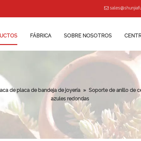
sales@shunjia

UCTOS
FÁBRICA
SOBRE NOSOTROS
CENTR
laca de placa de bandeja de joyería
»
Soporte de anillo de 
azules redondas