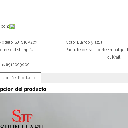
 con:
Modelo.:
SJFS16A203
Color:
Blanco y azul
omercial:
shunjiafu
Paquete de transporte:
Embalaje 
el Kraft
hs:
6912009000
pción Del Producto
pción del producto