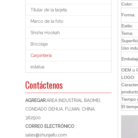
Color:
Titular de la tarjeta
Forma:
Marco de la foto
Estilo:
Shisha Hookah
Tema:
Superfic
Bricolaje
Uso indus
Carpintería
Embalaj
estatua
OEM u 
LOGO:
Contáctenos
Caracter
producto
Tiempo 
AGREGAR:
ÁREA INDUSTRIAL BAOMEI,
El tiemp
CONDADO DEHUA, FUJIAN, CHINA,
362500
CORREO ELECTRÓNICO :
sales@shunjiafu.com