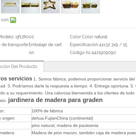
 con:
Modelo.:
sjf17A002
Color:
Color natural
 de transporte:
Embalaje de cart
Especificación:
41x32.3x9 / 15
ón
Código hs:
4421909090
pción Del Producto
os servicios
1. Somos fábrica, podemos proporcionar servicio de
dad.
3. Podríamos darle la respuesta a tiempo.
4. Entrega oportuna.
5.
do a su requerimiento.
Una calurosa bienvenida a los clientes de tod
jardinera de madera para graden
ión.
or:
100% de fábrica
 origen:
dehua
,
Fujian
China (continental)
:
pino natural, madera de paulownia
 madera:
Madera de pino macizo, también caja de madera puede