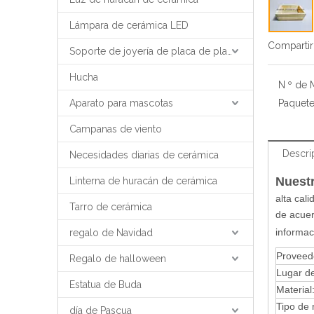
Lámpara de cerámica LED
Compartir
Soporte de joyería de placa de placa de bandeja de joyería
Hucha
N º de 
Aparato para mascotas
Paquete
Campanas de viento
Descri
Necesidades diarias de cerámica
Nuestr
Linterna de huracán de cerámica
alta cali
Tarro de cerámica
de acuer
informac
regalo de Navidad
Proveed
Regalo de halloween
Lugar de
Estatua de Buda
Material
Tipo de
día de Pascua