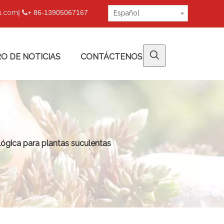
fu.com
|
+ 86-13905067167

Español
O DE NOTICIAS
CONTÁCTENOS
ógica para plantas suculentas