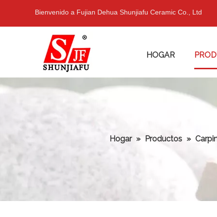
Bienvenido a Fujian Dehua Shunjiafu Ceramic Co., Ltd
HOGAR
PROD
Hogar
»
Productos
»
Carpin