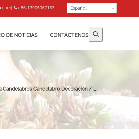
fu.com
|
+ 86-13905067167

Español
O DE NOTICIAS
CONTÁCTENOS
 Candelabros Candelabro Decoración / L