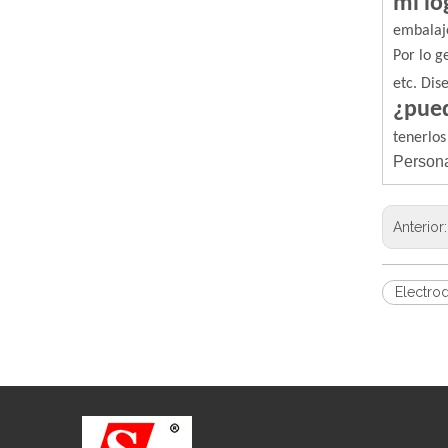
mi lo
embalaj
Por lo g
etc. Dis
¿pued
tenerlos
Persona
Anterior
Electro