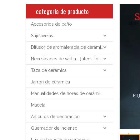
categoria de producto
Accesorios de baño
Sujetavelas
Difusor de aromaterapia de cerámica
Necesidades de vajilla （utensilios de cocina）
Taza de cerámica
Jarrón de ceramica
Manualidades de flores de cerámica
Maceta
Artículos de decoración
Quemador de incienso
Luz de huracán de cerámica