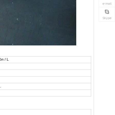
e-mail
Skype
n / L
.