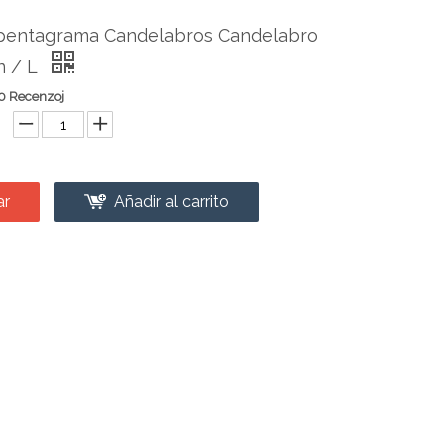
pentagrama Candelabros Candelabro
n / L
0 Recenzoj
ar
Añadir al carrito