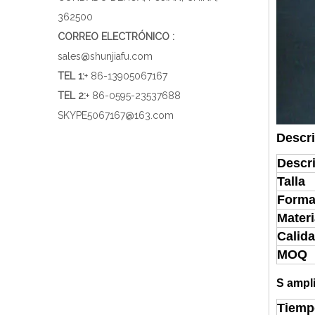
362500
CORREO ELECTRÓNICO :
sales@shunjiafu.com
TEL 1
:
+ 86-13905067167
TEL 2:
+ 86-0595-23537688
SKYPE
5067167@163.com
Descri
Descr
Talla
Forma
Materi
Calid
MOQ
S
ampli
Tiemp