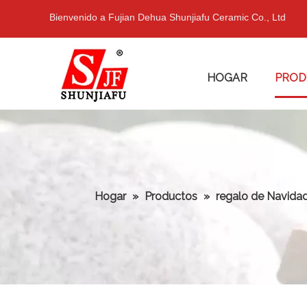
Bienvenido a Fujian Dehua Shunjiafu Ceramic Co., Ltd
HOGAR
PROD
Hogar
»
Productos
»
regalo de Navida