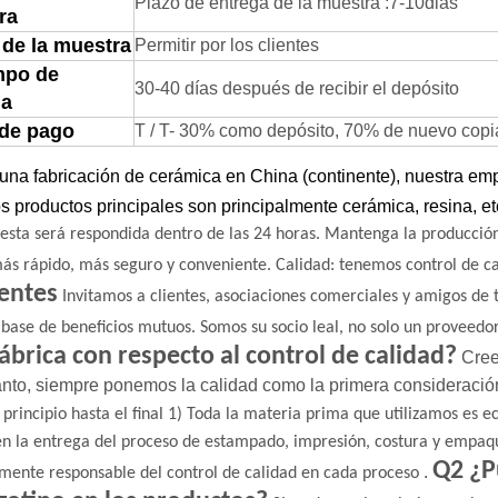
Plazo de entrega de la muestra
:
7-
1
0
dias
ra
 de la muestra
Permitir por los clientes
mpo de
30-40 días después de recibir el depósito
ga
 de pago
T / T- 30% como depósito, 70% de nuevo copia d
na fabricación de cerámica en China (continente), nuestra emp
s productos principales son principalmente cerámica, resina, et
esta será respondida dentro de las 24 horas.
Mantenga la producción
ás rápido, más seguro y conveniente.
Calidad: tenemos control de c
entes
Invitamos a clientes, asociaciones comerciales y amigos de
 base de beneficios mutuos.
Somos su socio leal, no solo un proveedor
fábrica con respecto al control de calidad?
Cree
tanto, siempre ponemos la calidad como la primera
consideració
 principio hasta el final
1) Toda la materia prima que utilizamos es ec
en la entrega del proceso de estampado, impresión, costura y empaq
Q2 ¿P
.
mente responsable del control de calidad en cada proceso