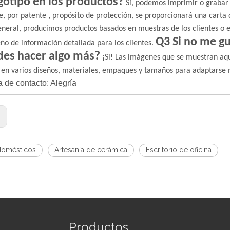
gotipo en los productos?
Sí, podemos imprimir o grabar e
,
e, por patente
propósito de protección, se proporcionará una carta 
eneral, producimos productos basados ​​en muestras de los clientes o e
Q3 Si no me gu
eño de información detallada para los clientes.
es hacer algo más?
¡Si! Las imágenes que se muestran aquí
 en varios diseños, materiales, empaques y tamaños para adaptarse 
 de contacto: Alegría
:
domésticos
Artesanía de cerámica
Escritorio de oficina
Productos