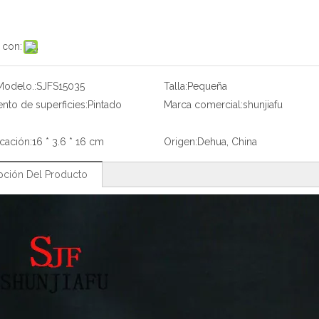
 con:
Modelo.:
SJFS15035
Talla:
Pequeña
ento de superficies:
Pintado
Marca comercial:
shunjiafu
icación:
16 * 3.6 * 16 cm
Origen:
Dehua, China
pción Del Producto