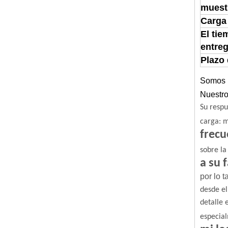
muest
Carga
El tie
entre
Plazo
Somos u
Nuestro
Su respu
carga: m
frecu
sobre la
a su 
por lo 
desde el
detalle 
especial