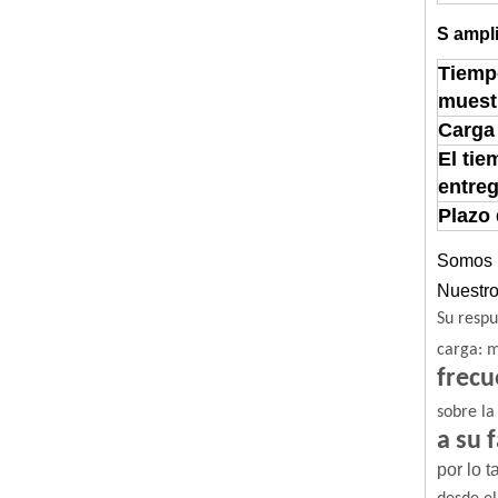
S
ampli
Tiemp
muest
Carga
El tie
entre
Plazo
Somos u
Nuestro
Su respu
carga: m
frecu
sobre la
a su 
por lo 