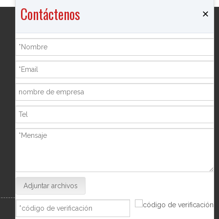
Contáctenos
×
Productos
Quemador de incienso
Joyero
Botella de pimienta
Marco de la foto
Hucha
Shisha Hookah
Adjuntar archivos