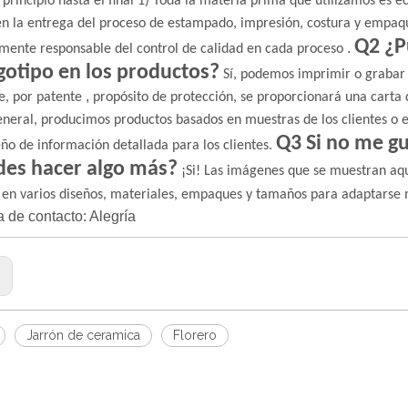
 principio hasta el final
1) Toda la materia prima que utilizamos es ec
en la entrega del proceso de estampado, impresión, costura y empaq
Q2 ¿P
.
mente responsable del control de calidad en cada proceso
gotipo en los productos?
Sí, podemos imprimir o grabar e
,
e, por patente
propósito de protección, se proporcionará una carta 
eneral, producimos productos basados ​​en muestras de los clientes o e
Q3 Si no me gu
eño de información detallada para los clientes.
es hacer algo más?
¡Si! Las imágenes que se muestran aquí
 en varios diseños, materiales, empaques y tamaños para adaptarse 
 de contacto: Alegría
:
Jarrón de ceramica
Florero