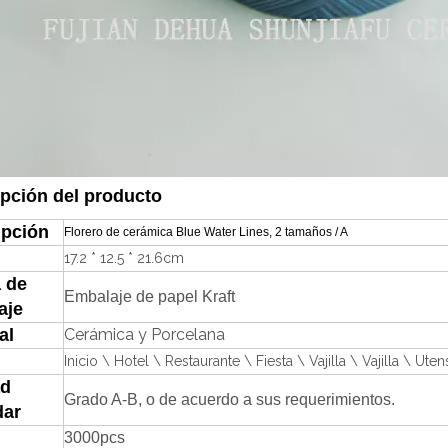
pción del producto
ipción
Florero de cerámica Blue Water Lines, 2 tamaños / A
17.2 * 12.5 * 21.6cm
 de
Embalaje de papel Kraft
aje
al
Cerámica y Porcelana
Inicio \ Hotel \ Restaurante \ Fiesta \ Vajilla \ Vajilla \ Ute
ad
Grado A-B, o de acuerdo a sus requerimientos.
dar
3000pcs