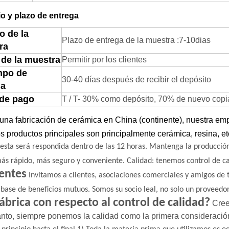
o y plazo de entrega
o de la
Plazo de entrega de la muestra
:
7-
1
0
dias
ra
 de la muestra
Permitir por los clientes
mpo de
30-40 días después de recibir el depósito
ga
 de pago
T / T- 30% como depósito, 70% de nuevo copia d
na fabricación de cerámica en China (continente), nuestra emp
s productos principales son principalmente cerámica, resina, et
esta será respondida dentro de las 12 horas.
Mantenga la producción
ás rápido, más seguro y conveniente.
Calidad: tenemos control de c
entes
Invitamos a clientes, asociaciones comerciales y amigos de
 base de beneficios mutuos.
Somos su socio leal, no solo un proveedor
fábrica con respecto al control de calidad?
Cree
tanto, siempre ponemos la calidad como la primera
consideració