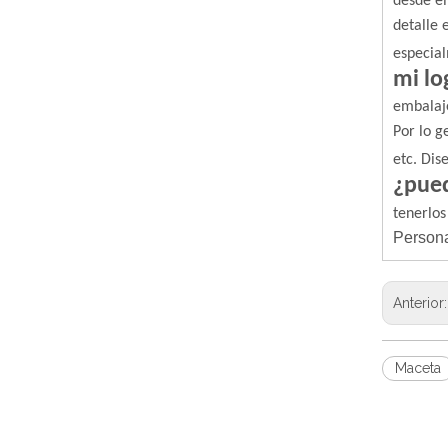
desde el
detalle 
especial
mi lo
embalaj
Por lo g
etc. Dis
¿pued
tenerlos
Persona
Anterior
Maceta