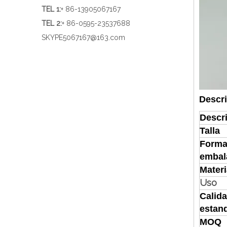
TEL 1
:
+ 86-13905067167
TEL 2:
+ 86-0595-23537688
SKYPE
5067167@163.com
Descri
Descr
Talla
Forma
embal
Materi
Uso
Calid
estan
MOQ