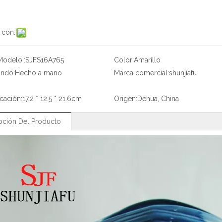
 con:
Modelo.:
SJFS16A765
Color:
Amarillo
ando:
Hecho a mano
Marca comercial:
shunjiafu
icación:
17.2 * 12.5 * 21.6cm
Origen:
Dehua, China
pción Del Producto