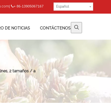
fu.com
|
+ 86-13905067167

Español
O DE NOTICIAS
CONTÁCTENOS
ines, 2 tamaños / a