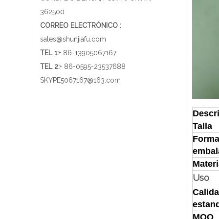
362500
CORREO ELECTRÓNICO :
sales@shunjiafu.com
TEL 1
:
+ 86-13905067167
TEL 2:
+ 86-0595-23537688
SKYPE
5067167@163.com
Descr
Talla
Forma
embal
Materi
Uso
Calid
estan
MOQ