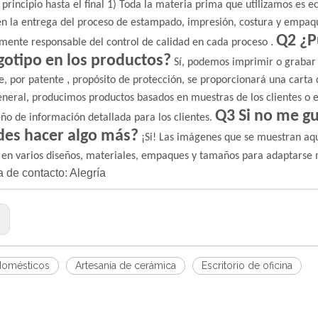
 principio hasta el final
1) Toda la materia prima que utilizamos es ec
en la entrega del proceso de estampado, impresión, costura y empaq
Q2 ¿P
.
mente responsable del control de calidad en cada proceso
gotipo en los productos?
Sí, podemos imprimir o grabar e
,
e, por patente
propósito de protección, se proporcionará una carta 
eneral, producimos productos basados ​​en muestras de los clientes o e
Q3 Si no me gu
eño de información detallada para los clientes.
es hacer algo más?
¡Si! Las imágenes que se muestran aquí
 en varios diseños, materiales, empaques y tamaños para adaptarse 
 de contacto: Alegría
:
domésticos
Artesanía de cerámica
Escritorio de oficina