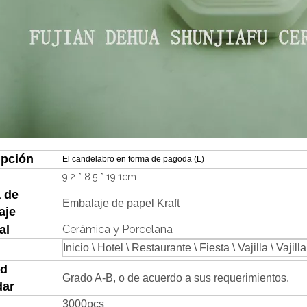
ipción
El candelabro en forma de pagoda (L)
9.2 * 8.5 * 19.1cm
 de
Embalaje de papel Kraft
aje
al
Cerámica y Porcelana
Inicio \ Hotel \ Restaurante \ Fiesta \ Vajilla \ Vajill
ad
Grado A-B, o de acuerdo a sus requerimientos.
dar
3000pcs