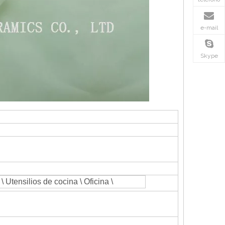
e-mail
Skype
a \ Utensilios de cocina \ Oficina \