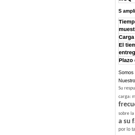
S
ampli
Tiemp
muest
Carga
El tie
entre
Plazo
Somos u
Nuestro
Su respu
carga: m
frecu
sobre la
a su 
por lo 