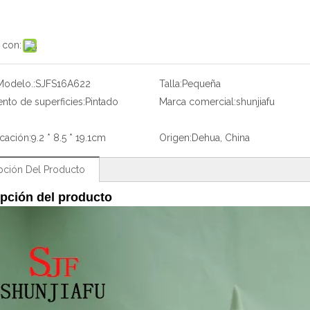
 con:
Modelo.:
SJFS16A622
Talla:
Pequeña
ento de superficies:
Pintado
Marca comercial:
shunjiafu
icación:
9.2 * 8.5 * 19.1cm
Origen:
Dehua, China
pción Del Producto
pción del producto