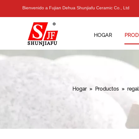
Bienvenido a Fujian Dehua Shunjiafu Ceramic Co., Ltd
HOGAR
PROD
Hogar
»
Productos
»
rega