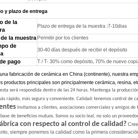
o y plazo de entrega
o de la
Plazo de entrega de la muestra
:
7-
1
0
dias
ra
 de la muestra
Permitir por los clientes
mpo de
30-40 días después de recibir el depósito
ga
 de pago
T / T- 30% como depósito, 70% de nuevo copia d
na fabricación de cerámica en China (continente), nuestra emp
s productos principales son principalmente cerámica, resina, et
esta será respondida dentro de las 24 horas.
Mantenga la producción
ás rápido, más seguro y conveniente.
Calidad: tenemos control de c
entes
Invitamos a clientes, asociaciones comerciales y amigos de
 base de beneficios mutuos.
Somos su socio leal, no solo un proveedor
fábrica con respecto al control de calidad?
Cree
tanto, siempre ponemos la calidad como la primera
consideració