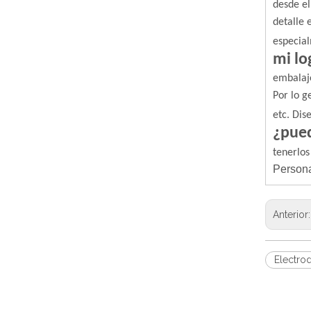
desde el
detalle 
especial
mi lo
embalaj
Por lo g
etc. Dis
¿pued
tenerlos
Persona
Anterior
Electro