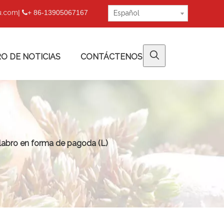
fu.com
|
+ 86-13905067167

Español
O DE NOTICIAS
CONTÁCTENOS
labro en forma de pagoda (L)