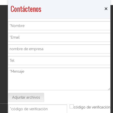
Contáctenos
×
Productos
Quemador de incienso
Joyero
Botella de pimienta
Marco de la foto
Hucha
Shisha Hookah
Adjuntar archivos