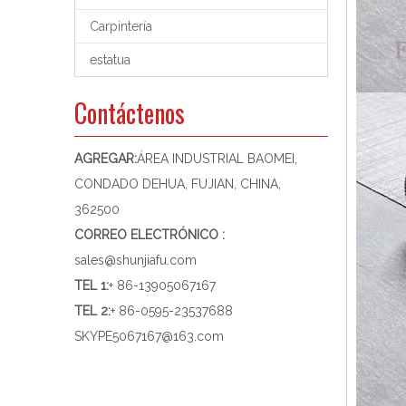
Carpintería
estatua
Contáctenos
AGREGAR:
ÁREA INDUSTRIAL BAOMEI,
CONDADO DEHUA, FUJIAN, CHINA,
362500
CORREO ELECTRÓNICO :
sales@shunjiafu.com
TEL 1
:
+ 86-13905067167
TEL 2:
+ 86-0595-23537688
SKYPE
5067167@163.com