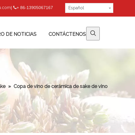
fu.com
|
+ 86-13905067167

Español
O DE NOTICIAS
CONTÁCTENOS
ake
»
Copa de vino de cerámica de sake de vino