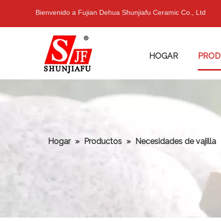
Bienvenido a Fujian Dehua Shunjiafu Ceramic Co., Ltd
HOGAR
PROD
Hogar
»
Productos
»
Necesidades de vajilla