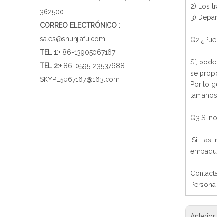
2) Los t
362500
3) Depar
CORREO ELECTRÓNICO :
sales@shunjiafu.com
Q2 ¿Pued
TEL 1
:
+ 86-13905067167
Sí, pode
TEL 2:
+ 86-0595-23537688
se propo
SKYPE
5067167@163.com
Por lo g
tamaños,
Q3 Si no
¡Si! Las
empaque
Contáct
Persona 
Anterior