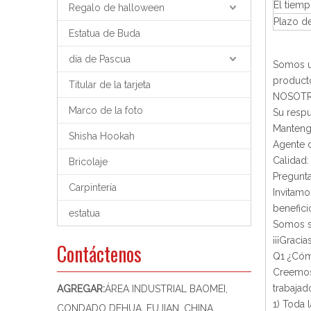
El tiem
Regalo de halloween
Plazo d
Estatua de Buda
día de Pascua
Somos un
producto
Titular de la tarjeta
NOSOT
Marco de la foto
Su respu
Manteng
Shisha Hookah
Agente d
Calidad:
Bricolaje
Pregunt
Carpintería
Invitamo
benefici
estatua
Somos su
¡¡¡Gracia
Contáctenos
Q1 ¿Cómo
Creemos 
trabajad
AGREGAR:
ÁREA INDUSTRIAL BAOMEI,
1) Toda 
CONDADO DEHUA, FUJIAN, CHINA,