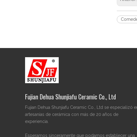
Comeder
Fujian Dehua Shunjiafu Ceramic Co., Ltd
Fujian Dehua Shunjiafu Ceramic Co., Ltd se especializó e
artesanías de cerámica con más de 20 años de
experiencia.
Esperamos sinceramente que podamos establecer una