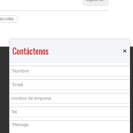
ascotas
Contáctenos
×
Productos
Quemador de incienso
Joyero
Botella de pimienta
Marco de la foto
Hucha
Shisha Hookah