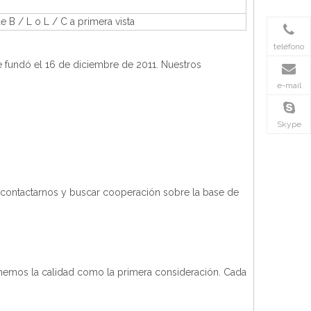
B / L o L / C a primera vista
teléfono
e fundó el 16 de diciembre de 2011. Nuestros
e-mail
Skype
 contactarnos y buscar cooperación sobre la base de
onemos la calidad como la primera consideración. Cada