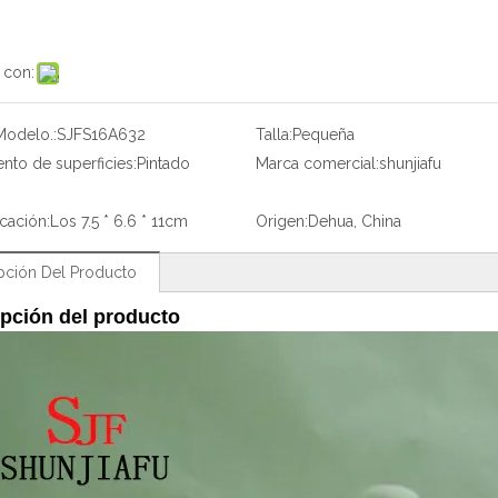
 con:
Modelo.:
SJFS16A632
Talla:
Pequeña
ento de superficies:
Pintado
Marca comercial:
shunjiafu
icación:
Los 7.5 * 6.6 * 11cm
Origen:
Dehua, China
pción Del Producto
pción del producto