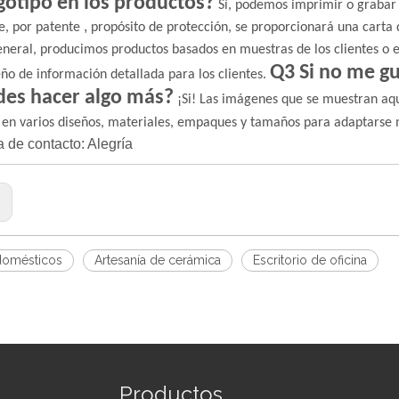
gotipo en los productos?
Sí, podemos imprimir o grabar e
,
e, por patente
propósito de protección, se proporcionará una carta 
eneral, producimos productos basados ​​en muestras de los clientes o e
Q3 Si no me gu
eño de información detallada para los clientes.
es hacer algo más?
¡Si! Las imágenes que se muestran aquí
 en varios diseños, materiales, empaques y tamaños para adaptarse 
 de contacto: Alegría
:
domésticos
Artesanía de cerámica
Escritorio de oficina
Productos