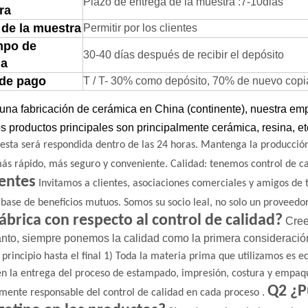
Plazo de entrega de la muestra
:
7-
1
0
dias
ra
 de la muestra
Permitir por los clientes
mpo de
30-40 días después de recibir el depósito
ga
 de pago
T / T- 30% como depósito, 70% de nuevo copia d
na fabricación de cerámica en China (continente), nuestra emp
s productos principales son principalmente cerámica, resina, et
esta será respondida dentro de las 24 horas.
Mantenga la producción
ás rápido, más seguro y conveniente.
Calidad: tenemos control de c
entes
Invitamos a clientes, asociaciones comerciales y amigos de
 base de beneficios mutuos.
Somos su socio leal, no solo un proveedor
fábrica con respecto al control de calidad?
Cree
tanto, siempre ponemos la calidad como la primera
consideració
 principio hasta el final
1) Toda la materia prima que utilizamos es ec
en la entrega del proceso de estampado, impresión, costura y empaq
Q2 ¿P
.
mente responsable del control de calidad en cada proceso