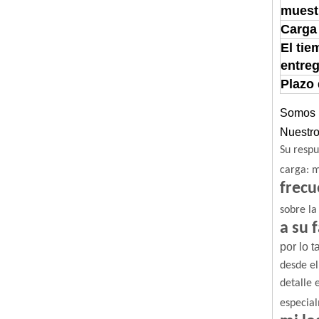
muest
Carga
El tie
entre
Plazo
Somos u
Nuestro
Su respu
carga: m
frecu
sobre la
a su 
por lo 
desde el
detalle 
especial