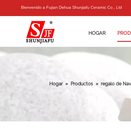
Bienvenido a Fujian Dehua Shunjiafu Ceramic Co., Ltd
HOGAR
PROD
Hogar
»
Productos
»
regalo de Na