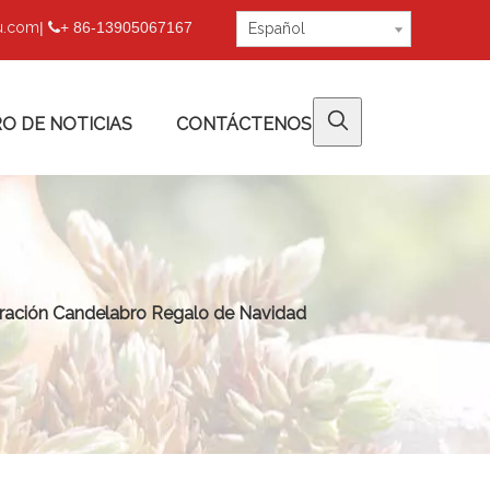
fu.com
|
+ 86-13905067167

Español
O DE NOTICIAS
CONTÁCTENOS
ración Candelabro Regalo de Navidad