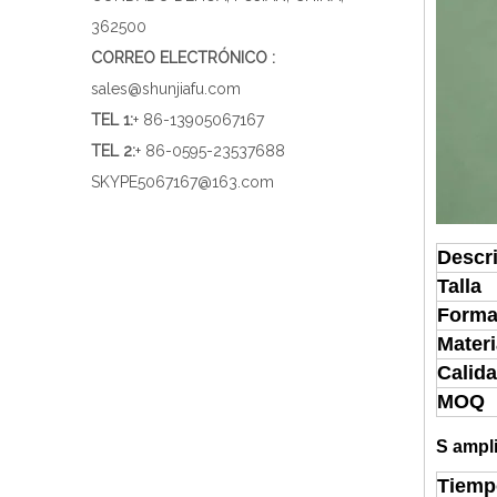
362500
CORREO ELECTRÓNICO :
sales@shunjiafu.com
TEL 1
:
+ 86-13905067167
TEL 2:
+ 86-0595-23537688
SKYPE
5067167@163.com
Descr
Talla
Forma
Materi
Calid
MOQ
S
ampli
Tiemp